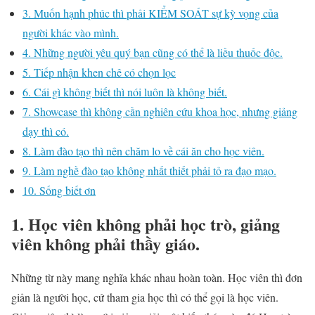
3. Muốn hạnh phúc thì phải KIỂM SOÁT sự kỳ vọng của
người khác vào mình.
4. Những người yêu quý bạn cũng có thể là liều thuốc độc.
5. Tiếp nhận khen chê có chọn lọc
6. Cái gì không biết thì nói luôn là không biết.
7. Showcase thì không cần nghiên cứu khoa học, nhưng giảng
dạy thì có.
8. Làm đào tạo thì nên chăm lo về cái ăn cho học viên.
9. Làm nghề đào tạo không nhất thiết phải tỏ ra đạo mạo.
10. Sống biết ơn
1. Học viên không phải học trò, giảng
viên không phải thầy giáo.
Những từ này mang nghĩa khác nhau hoàn toàn. Học viên thì đơn
giản là người học, cứ tham gia học thì có thể gọi là học viên.