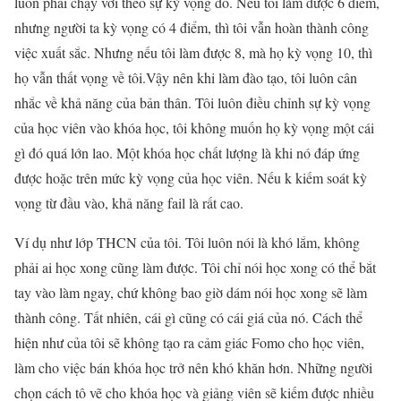
luôn phải chạy với theo sự kỳ vọng đó. Nếu tôi làm được 6 điểm,
nhưng người ta kỳ vọng có 4 điểm, thì tôi vẫn hoàn thành công
việc xuất sắc. Nhưng nếu tôi làm được 8, mà họ kỳ vọng 10, thì
họ vẫn thất vọng về tôi.Vậy nên khi làm đào tạo, tôi luôn cân
nhắc về khả năng của bản thân. Tôi luôn điều chỉnh sự kỳ vọng
của học viên vào khóa học, tôi không muốn họ kỳ vọng một cái
gì đó quá lớn lao. Một khóa học chất lượng là khi nó đáp ứng
được hoặc trên mức kỳ vọng của học viên. Nếu k kiếm soát kỳ
vọng từ đầu vào, khả năng fail là rất cao.
Ví dụ như lớp THCN của tôi. Tôi luôn nói là khó lắm, không
phải ai học xong cũng làm được. Tôi chỉ nói học xong có thể bắt
tay vào làm ngay, chứ không bao giờ dám nói học xong sẽ làm
thành công. Tất nhiên, cái gì cũng có cái giá của nó. Cách thể
hiện như của tôi sẽ không tạo ra cảm giác Fomo cho học viên,
làm cho việc bán khóa học trở nên khó khăn hơn. Những người
chọn cách tô vẽ cho khóa học và giảng viên sẽ kiếm được nhiều