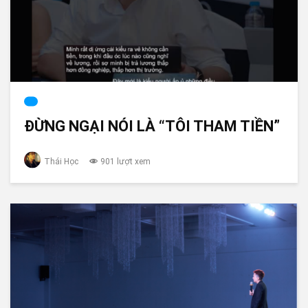
ĐỪNG NGẠI NÓI LÀ “TÔI THAM TIỀN”
Thái Học
901 lượt xem