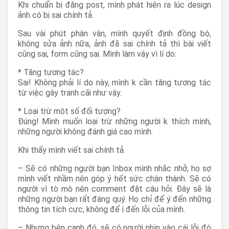
Khi chuẩn bị đăng post, mình phát hiện ra lúc design
ảnh có bị sai chính tả.
Sau vài phút phân vân, mình quyết định đồng bộ,
không sửa ảnh nữa, ảnh đã sai chính tả thì bài viết
cũng sai, form cũng sai. Mình làm vậy vì lí do:
* Tăng tương tác?
Sai! Không phải lí do này, mình k cần tăng tương tác
từ việc gây tranh cãi như vậy.
* Loại trừ một số đối tượng?
Đúng! Mình muốn loại trừ những người k thích mình,
những người không đánh giá cao mình.
Khi thấy mình viết sai chính tả.
– Sẽ có những người bạn Inbox mình nhắc nhở, họ sợ
mình viết nhầm nên góp ý hết sức chân thành. Sẽ có
người vì tò mò nên comment đặt câu hỏi. Đây sẽ là
những người bạn rất đáng quý. Họ chỉ để ý đến những
thông tin tích cực, không để í đến lỗi của mình.
– Nhưng bên cạnh đó, sẽ có người nhìn vào cái lỗi đó