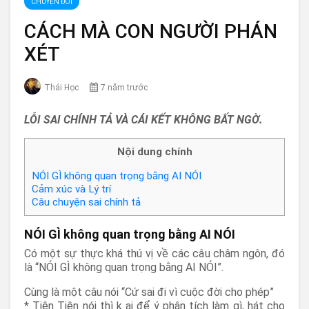
CHUYỆN ĐỜI
CÁCH MÀ CON NGƯỜI PHÁN
XÉT
Thái Học
7 năm trước
LỖI SAI CHÍNH TẢ VÀ CÁI KẾT KHÔNG BẤT NGỜ.
Nội dung chính
NÓI GÌ không quan trọng bằng AI NÓI
Cảm xúc và Lý trí
Câu chuyện sai chính tả
NÓI GÌ không quan trọng bằng AI NÓI
Có một sự thực khá thú vị về các câu châm ngôn, đó
là “NÓI GÌ không quan trọng bằng AI NÓI”.
Cùng là một câu nói “Cứ sai đi vì cuộc đời cho phép”
* Tiên Tiên nói thì k ai để ý phân tích làm gì, hát cho