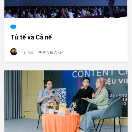
Tử tế và Cả nể
Thái Học
815 lượt xem