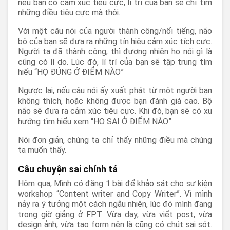
nếu bạn có cảm xúc tiêu cực, lí trí của bạn sẽ chỉ tìm
những điều tiêu cực mà thôi.
Với một câu nói của người thành công/nổi tiếng, não
bộ của bạn sẽ đưa ra những tín hiệu cảm xúc tích cực.
Người ta đã thành công, thì đương nhiên họ nói gì là
cũng có lí do. Lúc đó, lí trí của bạn sẽ tập trung tìm
hiểu “HỌ ĐÚNG Ở ĐIỂM NÀO”
Ngược lại, nếu câu nói ấy xuất phát từ một người bạn
không thích, hoặc không được bạn đánh giá cao. Bộ
não sẽ đưa ra cảm xúc tiêu cực. Khi đó, bạn sẽ có xu
hướng tìm hiểu xem “HỌ SAI Ở ĐIỂM NÀO”
Nói đơn giản, chúng ta chỉ thấy những điều mà chúng
ta muốn thấy.
Câu chuyện sai chính tả
Hôm qua, Mình có đăng 1 bài để khảo sát cho sự kiện
workshop “Content writer and Copy Writer”. Vì mình
nảy ra ý tưởng một cách ngẫu nhiên, lúc đó mình đang
trong giờ giảng ở FPT. Vừa dạy, vừa viết post, vừa
design ảnh, vừa tạo form nên là cũng có chút sai sót.