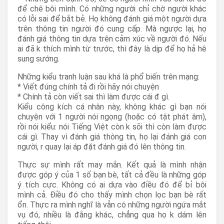
để chê bôi mình. Có những người chỉ chờ người khác
có lỗi sai để bắt bẻ. Họ không đánh giá một người dựa
trên thông tin người đó cung cấp. Mà ngược lại, họ
đánh giá thông tin dựa trên cảm xúc về người đó. Nếu
ai đã k thích mình từ trước, thì đây là dịp để họ hả hê
sung sướng.
Những kiểu tranh luận sau khá là phổ biến trên mạng:
* Viết đúng chính tả đi rồi hãy nói chuyện
* Chính tả còn viết sai thì làm được cái đ gì.
Kiểu công kích cá nhân này, không khác gì bạn nói
chuyện với 1 người nói ngọng (hoặc có tật phát âm),
rồi nói kiểu: nói Tiếng Việt còn k sõi thì còn làm được
cái gì. Thay vì đánh giá thông tin, họ lại đánh giá con
người, r quay lại áp đặt đánh giá đó lên thông tin.
Thực sự mình rất may mắn. Kết quả là mình nhận
được góp ý của 1 số bạn bè, tất cả đều là những góp
ý tích cực. Không có ai dựa vào điều đó để bỉ bôi
mình cả. Điều đó cho thấy mình chọn lọc bạn bè rất
ổn. Thực ra mình nghĩ là vẫn có những người ngứa mắt
vụ đó, nhiều là đằng khác, chẳng qua họ k dám lên