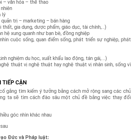
ội – văn hóa – thể thao
 nhiên
 lý
 quản trị – marketing – bán hàng
i thất, gia dụng, dược phẩm, giáo dục, tài chính,…)
an hệ xung quanh như bạn bè, đồng nghiệp
nhìn cuộc sống, quan điểm sống, phát triển sự nghiệp, phát
inh nghiệm du học, xuất khẩu lao động, tán gái,….)
ghệ thuật vị nghệ thuật hay nghệ thuật vị nhân sinh, sống vì
 TIẾP CẬN
 cố gắng tìm kiếm ý tưởng bằng cách mở rộng sang các chủ
húng ta sẽ tìm cách đào sâu một chủ đề bằng việc thay đổi
hiều góc nhìn khác nhau
 sau
Đạo Đức và Pháp luật: