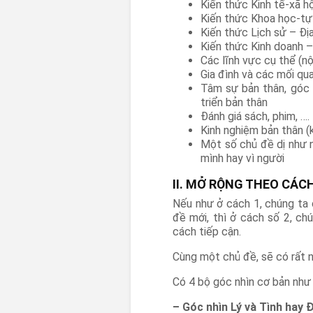
Kiến thức Kinh tế-xã h
Kiến thức Khoa học-tự
Kiến thức Lịch sử – Địa
Kiến thức Kinh doanh –
Các lĩnh vực cụ thể (nộ
Gia đình và các mối qu
Tâm sự bản thân, góc 
triển bản thân
Đánh giá sách, phim, ….
Kinh nghiệm bản thân (k
Một số chủ đề dị như n
mình hay vì người
II. MỞ RỘNG THEO CÁCH
Nếu như ở cách 1, chúng ta
đề mới, thì ở cách số 2, c
cách tiếp cận.
Cùng một chủ đề, sẽ có rất n
Có 4 bộ góc nhìn cơ bản như
– Góc nhìn Lý và Tình hay 