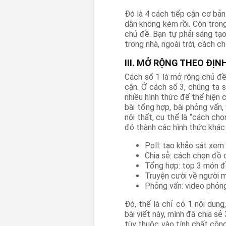
Đó là 4 cách tiếp cận cơ bản
dẫn không kém rồi. Còn tron
chủ đề. Bạn tự phải sáng tạo
trong nhà, ngoài trời, cách 
III. MỞ RỘNG THEO ĐỊ
Cách số 1 là mở rộng chủ đề
cận. Ở cách số 3, chúng ta 
nhiều hình thức để thể hiện cù
bài tổng hợp, bài phỏng vấn, 
nội thất, cụ thể là “cách chọ
đó thành các hình thức khác
Poll: tạo khảo sát xem
Chia sẻ: cách chọn đồ
Tổng hợp: top 3 món đồ
Truyện cười về người 
Phỏng vấn: video phỏn
Đó, thế là chỉ có 1 nội dung
bài viết này, mình đã chia sẻ
tùy thuộc vào tính chất cô