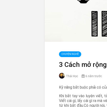
CHUYỆN NGHỀ
3 Cách mở rộng 
Thái Học
6 năm trước
Kỹ năng bắt buộc phải có c
Khi bắt tay vào luyện viết, 
Viết cái gì, lấy cái gì ra mà
từ khi bắt đầu.Có người nói,