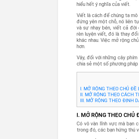
hiểu hết ý nghĩa của viết.
Viết là cách để chúng ta mô
đứng yên một chỗ, nó liên tụ
và sự nhạy bén, viết cả đờ
rèn luyện viết, đó là thay đ
khác nhau. Việc mở rộng chủ 
hơn.
Vậy, đối với những cây phím
chia sẻ một số phương pháp 
I. MỞ RỘNG THEO CHỦ ĐỀ 
II. MỞ RỘNG THEO CÁCH T
III. MỞ RỘNG THEO ĐỊNH 
I. MỞ RỘNG THEO CHỦ 
Có vô vàn lĩnh vực mà bạn c
trong đó, các bạn hứng thú v