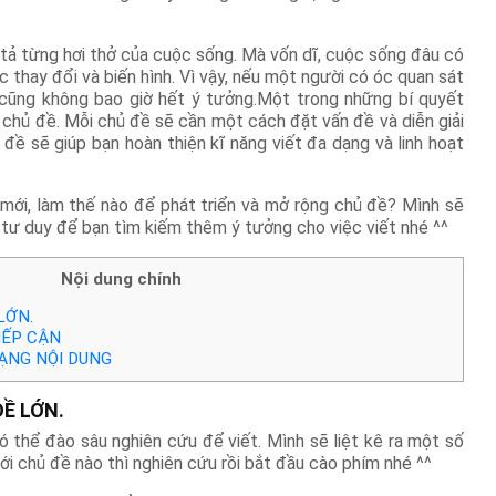
 tả từng hơi thở của cuộc sống. Mà vốn dĩ, cuộc sống đâu có
c thay đổi và biến hình. Vì vậy, nếu một người có óc quan sát
i cũng không bao giờ hết ý tưởng.Một trong những bí quyết
ổi chủ đề. Mỗi chủ đề sẽ cần một cách đặt vấn đề và diễn giải
đề sẽ giúp bạn hoàn thiện kĩ năng viết đa dạng và linh hoạt
 mới, làm thế nào để phát triển và mở rộng chủ đề? Mình sẽ
tư duy để bạn tìm kiếm thêm ý tưởng cho việc viết nhé ^^
Nội dung chính
LỚN.
IẾP CẬN
DẠNG NỘI DUNG
ĐỀ LỚN.
ó thể đào sâu nghiên cứu để viết. Mình sẽ liệt kê ra một số
ới chủ đề nào thì nghiên cứu rồi bắt đầu cào phím nhé ^^