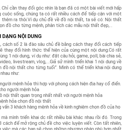
. Chỉ cần thay đổi góc nhìn là bạn đã có một bài viết mới hấp
g cuộc sống, chúng ta có rất nhiều cách để tiếp cận với một
 thêm ra thôi.Ví dụ chủ đề về đồ nội thất, ta sẽ có: Nội thất
chọn đồ cho từng mệnh, phân tích các mẫu nội thất đẹp,…
NH DẠNG NỘI DUNG
, cách số 2 là đào sâu chủ đề bằng cách thay đổi cách tiếp
sẽ thay đổi hình thức thể hiện của cùng một nội dung.Có rất
ng 1 nội dung, ví dụ như: đặt câu hỏi, game, poll, bài chia sẻ,
video, livestream, vlog,….Giả sử mình triển khai 1 nội dung về
n đồ nội thất cho từng tuổi”. Mình có thể triển khai nội dung
 nhau như:
 người mệnh hỏa thì hợp với phong cách hiện địa hay cổ điển.
 cho người mệnh hỏa
 nội thất quan trọng nhất nhất với người mệnh hỏa
mệnh hỏa chọn đồ nội thất
g vấn 3 khách hàng mệnh hỏa về kinh nghiệm chọn đồ của họ
, mà mình triển khai dc rất nhiều bài khác nhau rồi đó. Trong
 3 cách để mở rộng chủ đề cho việc luyện viết. Còn tất nhiên,
ng việc mà các bạn sẽ chọn những phương pháp phù hợp nhất