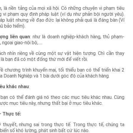
n, là nền tảng của mọi xã hội. Có những chuyện vi phạm tiêu
vi phạm quy định pháp luật (ví dụ như phản bội người yêu).
p luật nhưng về đạo đức lại không phải quá là đáng bàn (Ví
ũ bảo hiểm).
ợng liên quan
: như là doanh nghiệp-khách hàng, thủ phạm-
 ngoại giao-nội bộ,….
ch nhìn riêng về cùng một sự vật hiện tượng. Chì cần thay
 là bạn đã có một đống thứ mới để viết rồi.
ề chương trình khuyến mại, tối thiểu bạn có thể triển khai 2
của Doanh Nghiệp và 1 bài dưới góc độ của khách hàng.
iêu khác nhau
:
 bạn có thể đánh giá nó theo các mục tiêu khác nhau. Cùng
ược mục tiêu này, nhưng thất bại ở mục tiêu khác.
– Thực tế:
 thuyết, nhưng sai trong thực tế. Trong thực tế, chúng ta
biến số khó lường, phát sinh bất cứ lúc nào.