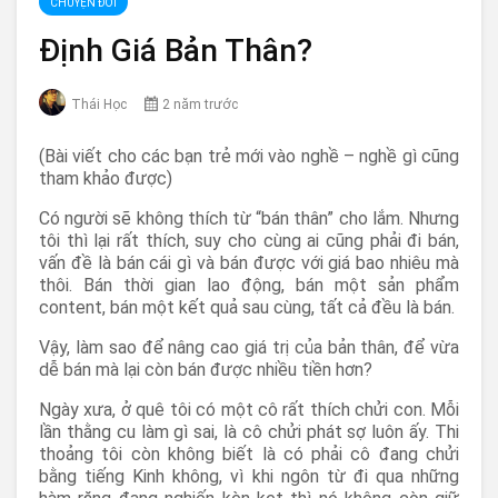
CHUYỆN ĐỜI
Định Giá Bản Thân?
Thái Học
2 năm trước
(Bài viết cho các bạn trẻ mới vào nghề – nghề gì cũng
tham khảo được)
Có người sẽ không thích từ “bán thân” cho lắm. Nhưng
tôi thì lại rất thích, suy cho cùng ai cũng phải đi bán,
vấn đề là bán cái gì và bán được với giá bao nhiêu mà
thôi. Bán thời gian lao động, bán một sản phẩm
content, bán một kết quả sau cùng, tất cả đều là bán.
Vậy, làm sao để nâng cao giá trị của bản thân, để vừa
dễ bán mà lại còn bán được nhiều tiền hơn?
Ngày xưa, ở quê tôi có một cô rất thích chửi con. Mỗi
lần thằng cu làm gì sai, là cô chửi phát sợ luôn ấy. Thi
thoảng tôi còn không biết là có phải cô đang chửi
bằng tiếng Kinh không, vì khi ngôn từ đi qua những