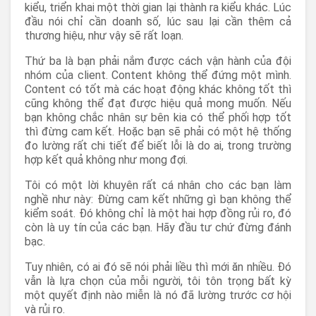
kiểu, triển khai một thời gian lại thành ra kiểu khác. Lúc
đầu nói chỉ cần doanh số, lúc sau lại cần thêm cả
thương hiệu, như vậy sẽ rất loạn.
Thứ ba là bạn phải nắm được cách vận hành của đội
nhóm của client. Content không thể đứng một mình.
Content có tốt mà các hoạt động khác không tốt thì
cũng không thể đạt được hiệu quả mong muốn. Nếu
bạn không chắc nhân sự bên kia có thể phối hợp tốt
thì đừng cam kết. Hoặc bạn sẽ phải có một hệ thống
đo lường rất chi tiết để biết lỗi là do ai, trong trường
hợp kết quả không như mong đợi.
Tôi có một lời khuyên rất cá nhân cho các bạn làm
nghề như này: Đừng cam kết những gì bạn không thể
kiểm soát. Đó không chỉ là một hai hợp đồng rủi ro, đó
còn là uy tín của các bạn. Hãy đầu tư chứ đừng đánh
bạc.
Tuy nhiên, có ai đó sẽ nói phải liều thì mới ăn nhiều. Đó
vẫn là lựa chọn của mỗi người, tôi tôn trọng bất kỳ
một quyết định nào miễn là nó đã lường trước cơ hội
và rủi ro.