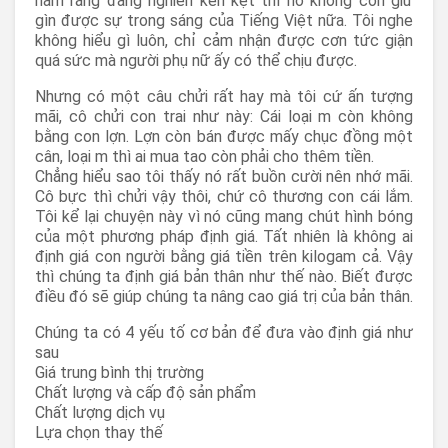
hàm răng đang nghiến kèn kẹt thì nó không còn giữ
gìn được sự trong sáng của Tiếng Việt nữa. Tôi nghe
không hiểu gì luôn, chỉ cảm nhận được cơn tức giận
quá sức mà người phụ nữ ấy có thể chịu được.
Nhưng có một câu chửi rất hay mà tôi cứ ấn tượng
mãi, cô chửi con trai như này: Cái loại m còn không
bằng con lợn. Lợn còn bán được mấy chục đồng một
cân, loại m thì ai mua tao còn phải cho thêm tiền.
Chẳng hiểu sao tôi thấy nó rất buồn cười nên nhớ mãi.
Cô bực thì chửi vậy thôi, chứ cô thương con cái lắm.
Tôi kể lại chuyện này vì nó cũng mang chút hình bóng
của một phương pháp định giá. Tất nhiên là không ai
định giá con người bằng giá tiền trên kilogam cả. Vậy
thì chúng ta định giá bản thân như thế nào. Biết được
điều đó sẽ giúp chúng ta nâng cao giá trị của bản thân.
Chúng ta có 4 yếu tố cơ bản để đưa vào định giá như
sau
Giá trung bình thị trường
Chất lượng và cấp độ sản phẩm
Chất lượng dịch vụ
Lựa chọn thay thế