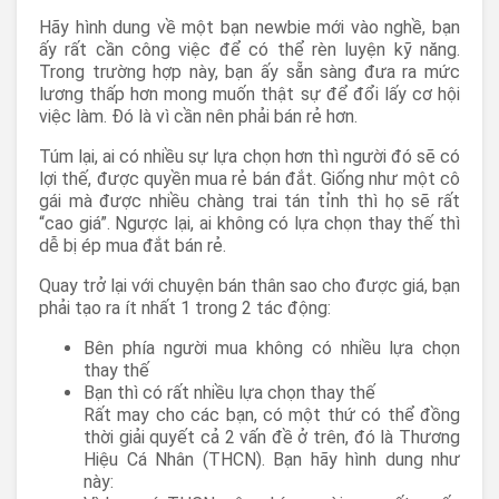
Hãy hình dung về một bạn newbie mới vào nghề, bạn
ấy rất cần công việc để có thể rèn luyện kỹ năng.
Trong trường hợp này, bạn ấy sẵn sàng đưa ra mức
lương thấp hơn mong muốn thật sự để đổi lấy cơ hội
việc làm. Đó là vì cần nên phải bán rẻ hơn.
Túm lại, ai có nhiều sự lựa chọn hơn thì người đó sẽ có
lợi thế, được quyền mua rẻ bán đắt. Giống như một cô
gái mà được nhiều chàng trai tán tỉnh thì họ sẽ rất
“cao giá”. Ngược lại, ai không có lựa chọn thay thế thì
dễ bị ép mua đắt bán rẻ.
Quay trở lại với chuyện bán thân sao cho được giá, bạn
phải tạo ra ít nhất 1 trong 2 tác động:
Bên phía người mua không có nhiều lựa chọn
thay thế
Bạn thì có rất nhiều lựa chọn thay thế
Rất may cho các bạn, có một thứ có thể đồng
thời giải quyết cả 2 vấn đề ở trên, đó là Thương
Hiệu Cá Nhân (THCN). Bạn hãy hình dung như
này: