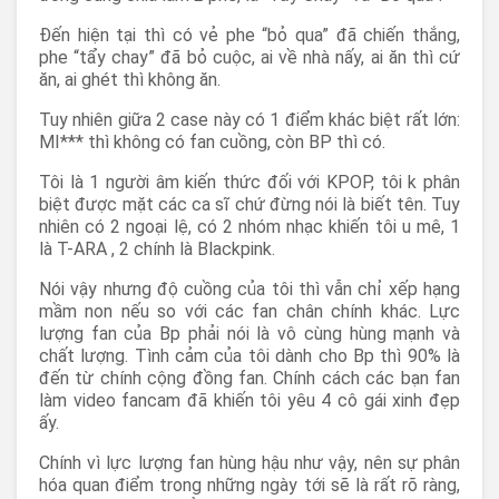
Đến hiện tại thì có vẻ phe “bỏ qua” đã chiến thắng,
phe “tẩy chay” đã bỏ cuộc, ai về nhà nấy, ai ăn thì cứ
ăn, ai ghét thì không ăn.
Tuy nhiên giữa 2 case này có 1 điểm khác biệt rất lớn:
MI*** thì không có fan cuồng, còn BP thì có.
Tôi là 1 người âm kiến thức đối với KPOP, tôi k phân
biệt được mặt các ca sĩ chứ đừng nói là biết tên. Tuy
nhiên có 2 ngoại lệ, có 2 nhóm nhạc khiến tôi u mê, 1
là T-ARA , 2 chính là Blackpink.
Nói vậy nhưng độ cuồng của tôi thì vẫn chỉ xếp hạng
mầm non nếu so với các fan chân chính khác. Lực
lượng fan của Bp phải nói là vô cùng hùng mạnh và
chất lượng. Tình cảm của tôi dành cho Bp thì 90% là
đến từ chính cộng đồng fan. Chính cách các bạn fan
làm video fancam đã khiến tôi yêu 4 cô gái xinh đẹp
ấy.
Chính vì lực lượng fan hùng hậu như vậy, nên sự phân
hóa quan điểm trong những ngày tới sẽ là rất rõ ràng,