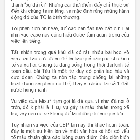
thành “sự đã rồi”. Nhưng cái thời điểm đấy chỉ thực sự
đến khi chúng ta im lặng, và mặc định rằng những hành
động đó của TQ là bình thường.
Tôi phân tích như vậy, để các bạn fan hay bất cứ 1 ai
nhìn vào case này cũng hiểu được tầm quan trọng của
việc lên tiếng.
Tất nhiên trong quá khứ đã có rất nhiều bài học về
việc bài Tàu cực đoan để lại hậu quả nặng nề cho kinh
tế và xã hội. Chúng ta đang sống trong thời đại kinh tế
toàn cầu, bài Tàu là một tư duy có phần lạc hậu và
cực đoan. Chúng ta nên tập trung chống lại những
hoạt động sai phạm cụ thể, thay vì chống lại cả 1 đất
nước hùng mạnh.
Vụ việc của Mixu* tạm gọi là đã qua, vì như đã nói ở
trên, đó k phải là 1 sự vụ gây ra mâu thuẫn trong xã
hội, vậy nên nó sẽ không để lại những dư âm quá lớn.
Tuy nhiên vụ việc của CBP lần này thì khác hoàn toàn,
đây là một sự kiện lớn về mặt văn hóa xã hội, có yếu
tố mâu thuẫn giữa các luồng quan điểm. Các diễn biến