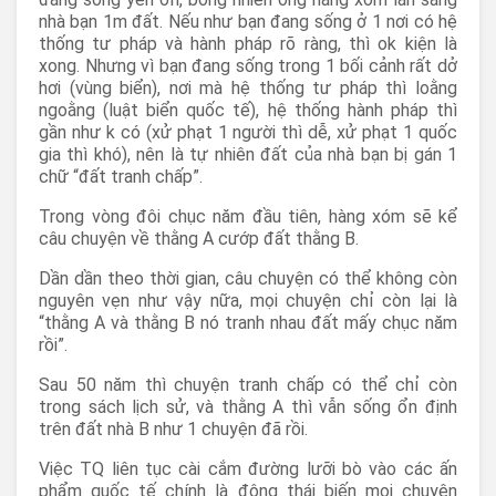
nhà bạn 1m đất. Nếu như bạn đang sống ở 1 nơi có hệ
thống tư pháp và hành pháp rõ ràng, thì ok kiện là
xong. Nhưng vì bạn đang sống trong 1 bối cảnh rất dở
hơi (vùng biển), nơi mà hệ thống tư pháp thì loằng
ngoằng (luật biển quốc tế), hệ thống hành pháp thì
gần như k có (xử phạt 1 người thì dễ, xử phạt 1 quốc
gia thì khó), nên là tự nhiên đất của nhà bạn bị gán 1
chữ “đất tranh chấp”.
Trong vòng đôi chục năm đầu tiên, hàng xóm sẽ kể
câu chuyện về thằng A cướp đất thằng B.
Dần dần theo thời gian, câu chuyện có thể không còn
nguyên vẹn như vậy nữa, mọi chuyện chỉ còn lại là
“thằng A và thằng B nó tranh nhau đất mấy chục năm
rồi”.
Sau 50 năm thì chuyện tranh chấp có thể chỉ còn
trong sách lịch sử, và thằng A thì vẫn sống ổn định
trên đất nhà B như 1 chuyện đã rồi.
Việc TQ liên tục cài cắm đường lưỡi bò vào các ấn
phẩm quốc tế chính là động thái biến mọi chuyện