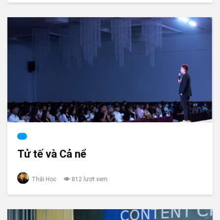
Tử tế và Cả nể
Thái Học
812 lượt xem