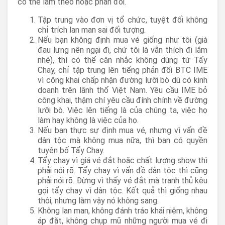
có thể làm theo hoặc phản đối.
Tập trung vào đơn vị tổ chức, tuyệt đối không
chỉ trích lan man sai đối tượng.
Nếu bạn không định mua vé giống như tôi (già
đau lưng nên ngại đi, chứ tôi là vẫn thích đi lắm
nhé), thì có thể cân nhắc không dùng từ Tẩy
Chay, chỉ tập trung lên tiếng phản đối BTC IME
vì công khai chấp nhận đường lưỡi bò dù có kinh
doanh trên lãnh thổ Việt Nam. Yêu cầu IME bỏ
công khai, thậm chí yêu cầu đính chính về đường
lưỡi bò. Việc lên tiếng là của chúng ta, việc họ
làm hay không là việc của họ.
Nếu bạn thực sự định mua vé, nhưng vì vấn đề
dân tộc mà không mua nữa, thì bạn có quyền
tuyên bố Tẩy Chay.
Tẩy chay vì giá vé đắt hoặc chất lượng show thì
phải nói rõ. Tẩy chay vì vấn đề dân tộc thì cũng
phải nói rõ. Đừng vì thấy vé đắt mà tranh thủ kêu
gọi tẩy chay vì dân tộc. Kết quả thì giống nhau
thôi, nhưng làm vậy nó không sang.
Không lan man, không đánh tráo khái niệm, không
áp đặt, không chụp mũ những người mua vé đi