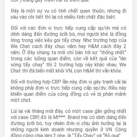
Đây là một sự vụ có tính chất quen thuộc, nhưng đi
sâu vào chi tiết thì lại có nhiều tính chất đặc biệt.
Đối với các đơn vị trực tiếp cung cấp sp/dv mà có
dính dáng đến đường lưỡi bò, mọi người khá là đồng
lòng trong việc kêu gọi tẩy chay. Như trường hợp của
We Chat cách đây chục năm hay H&M cách đây 2
năm. Ở đây chúng ta mới chỉ bàn tới sự “thống nhất”
trong các luồng quan điểm, còn về kết quả của “làn
sóng tẩy chay” thì 2 trường hợp này khác nhau. We
Chat thì đã biến mất khỏi VN, còn H&M thì vẫn khỏe.
Đối với trường hợp CBP lần này, đơn vị gây tranh cãi lại
không phải đơn vị trực tiếp cung cấp sp/dv, điều này
khiến quan điểm của cộng đồng có vẻ bị phân mảnh
một chút.
Lùi lại vài tháng mới đây, có một case gần giống nhất
với case CBP, đó là MI***. Brand mẹ có dính dáng đến
đường lưỡi bò, tuy nhiên đơn vị chịu ảnh hưởng lại là
những người kinh doanh nhượng quyền ở VN. Cộng
đồng cũng chia làm 2 phe, là “Tẩy Chay” và “Bỏ qua”.