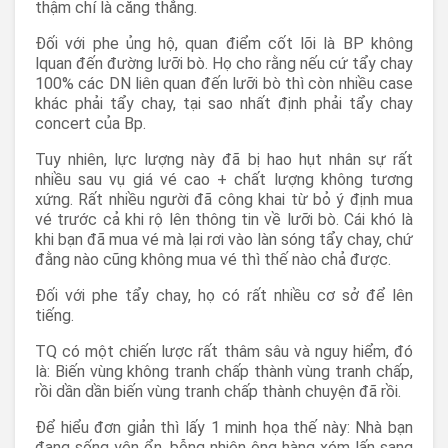
thậm chí là căng thẳng.
Đối với phe ủng hộ, quan điểm cốt lõi là BP không
lquan đến đường lưỡi bò. Họ cho rằng nếu cứ tẩy chay
100% các DN liên quan đến lưỡi bò thì còn nhiều case
khác phải tẩy chay, tại sao nhất định phải tẩy chay
concert của Bp.
Tuy nhiên, lực lượng này đã bị hao hụt nhân sự rất
nhiều sau vụ giá vé cao + chất lượng không tương
xứng. Rất nhiều người đã công khai từ bỏ ý định mua
vé trước cả khi rộ lên thông tin về lưỡi bò. Cái khó là
khi bạn đã mua vé mà lại rơi vào làn sóng tẩy chay, chứ
đằng nào cũng không mua vé thì thế nào chả được.
Đối với phe tẩy chay, họ có rất nhiều cơ sở để lên
tiếng.
TQ có một chiến lược rất thâm sâu và nguy hiểm, đó
là: Biến vùng không tranh chấp thành vùng tranh chấp,
rồi dần dần biến vùng tranh chấp thành chuyện đã rồi.
Để hiểu đơn giản thì lấy 1 minh họa thế này: Nhà bạn
đang sống yên ổn, bỗng nhiên ông hàng xóm lấn sang