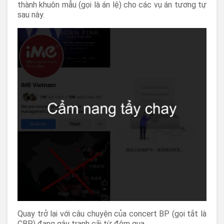
thành khuôn mẫu (gọi là án lệ) cho các vụ án tương tự
sau này.
Quay trở lại với câu chuyện của concert BP (gọi tắt là
CBP) đang gây tranh cãi từ đêm qua.