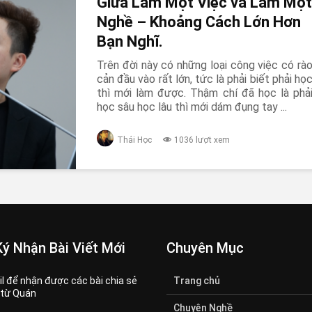
Giữa Làm Một Việc và Làm Một
Nghề – Khoảng Cách Lớn Hơn
Bạn Nghĩ.
Trên đời này có những loại công việc có rà
cản đầu vào rất lớn, tức là phải biết phải họ
thì mới làm được. Thậm chí đã học là phả
học sâu học lâu thì mới dám đụng tay ...
Thái Học
1036 lượt xem
ý Nhận Bài Viết Mới
Chuyên Mục
l để nhận được các bài chia sẻ
Trang chủ
 từ Quán
Chuyện Nghề