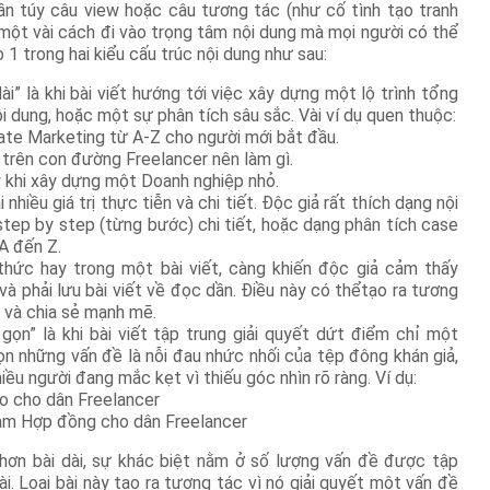
ần túy câu view hoặc câu tương tác (như cố tình tạo tranh
có một vài cách đi vào trọng tâm nội dung mà mọi người có thể
 1 trong hai kiểu cấu trúc nội dung như sau:
ài” là khi bài viết hướng tới việc xây dựng một lộ trình tổng
i dung, hoặc một sự phân tích sâu sắc. Vài ví dụ quen thuộc:
liate Marketing từ A-Z cho người mới bắt đầu.
 trên con đường Freelancer nên làm gì.
ý khi xây dựng một Doanh nghiệp nhỏ.
 nhiều giá trị thực tiễn và chi tiết. Độc giả rất thích dạng nội
tep by step (từng bước) chi tiết, hoặc dạng phân tích case
 A đến Z.
thức hay trong một bài viết, càng khiến độc giả cảm thấy
à phải lưu bài viết về đọc dần. Điều này có thểtạo ra tương
) và chia sẻ mạnh mẽ.
gọn” là khi bài viết tập trung giải quyết dứt điểm chỉ một
n những vấn đề là nỗi đau nhức nhối của tệp đông khán giả,
ều người đang mắc kẹt vì thiếu góc nhìn rõ ràng. Ví dụ:
ao cho dân Freelancer
làm Hợp đồng cho dân Freelancer
hơn bài dài, sự khác biệt nằm ở số lượng vấn đề được tập
ài. Loại bài này tạo ra tương tác vì nó giải quyết một vấn đề