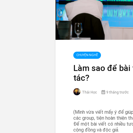
CHUYỆN NGHỀ
Làm sao để bài
tác?
Thái Học
9 tháng trước
(Mình vừa viết mấy ý để giú
các group, tiện hoàn thiện th
Để một bài viết có nhiều tươ
cộng đồng và độc giả.