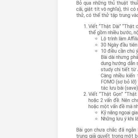
Bỏ qua những thủ thuật thu
cãi, giật tít vô nghĩa), thì 
thử, có thể thử tập trung vào
Viết “Thật Dài” “Thật d
thể gồm nhiều bước, nộ
Lộ trình làm Affi
30 Ngày đầu tiên
10 điều cần chú 
Bài dài nhưng phải
dung hướng dẫn s
study chi tiết từ
Càng nhiều kiến 
FOMO (sợ bỏ lỡ) v
tác lưu bài (save
Viết “Thật Gọn” “Thật 
hoặc 2 vấn đề. Nên chọ
hoặc một vấn đề mà nhi
Kỹ năng ngoại gi
Những lưu ý khi 
Bài gọn chưa chắc đã ngắn 
trung giải quyết trong một b