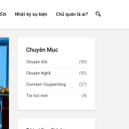
đời
Nhật ký sự kiện
Chủ quán là ai?
Chuyên Mục
Chuyện đời
(90)
Chuyện Nghề
(95)
Content-Copywriting
(27)
Tin tức mới
(4)