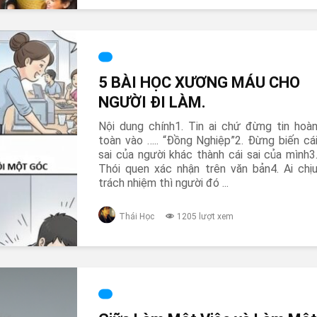
5 BÀI HỌC XƯƠNG MÁU CHO
NGƯỜI ĐI LÀM.
Nội dung chính1. Tin ai chứ đừng tin hoà
toàn vào ….. “Đồng Nghiệp”2. Đừng biến cá
sai của người khác thành cái sai của mình3
Thói quen xác nhận trên văn bản4. Ai chị
trách nhiệm thì người đó ...
Thái Học
1205 lượt xem