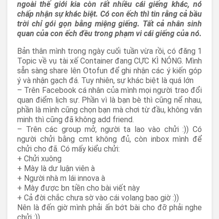
ngoài thế giới kia còn rất nhiều cái giếng khác, nó
chấp nhận sự khác biệt. Có con ếch thì tin rằng cả bầu
trời chỉ gói gọn bằng miệng giếng. Tất cả nhân sinh
quan của con ếch đều trong phạm vi cái giếng của nó.
Bản thân mình trong ngày cuối tuần vừa rồi, có đăng 1
Topic về vụ tài xế Container đang CỰC KÌ NÓNG. Mình
sẵn sàng share lên Otofun để ghi nhận các ý kiến góp
ý và nhận gạch đá. Tuy nhiên, sự khác biệt là quá lớn
– Trên Facebook cá nhân của mình mọi người trao đổi
quan điểm lịch sự. Phần vì là bạn bè thì cũng nể nhau,
phần là mình cũng chọn bạn mà chơi từ đầu, không văn
minh thì cũng đã không add friend.
– Trên các group mở, người ta lao vào chửi :)) Có
người chửi bằng cmt không đủ, còn inbox mình để
chửi cho đã. Có mấy kiểu chửi:
+ Chửi xuông
+ Mày là dư luận viên à
+ Người nhà m lái innova à
+ Mày được bn tiền cho bài viết này
+ Cả đời chắc chưa sờ vào cái volang bao giờ :))
Nên là đến giờ mình phải ấn bớt bài cho đỡ phải nghe
chửi :))