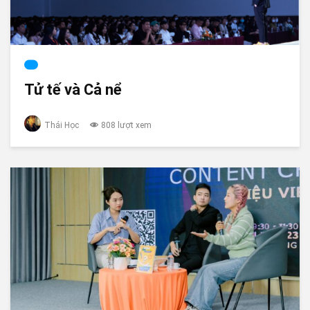
Tử tế và Cả nể
Thái Học
808 lượt xem