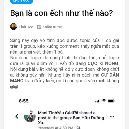
CHUYỆN ĐỜI
Bạn là con ếch như thế nào?
Thái Học
7 năm trước
Sáng nay dậy vô tình đọc được topic của 1 cô gái
trên 1 group, kéo xuống comment thấy ngứa mắt quá
nên lại phải viết thêm 1 bài.
Nội dung topic thì cũng bình thường thôi, chủ topic
đưa ra quan điểm về 1 vấn đề đang
CỰC KÌ NÓNG
.
Nội dung bài viết không hề có ý cực đoan, không chửi
ai, không gây hấn. Nhưng hãy nhìn cách mà
CƯ DÂN
MẠNG
trao đổi ý kiến, có tí nào gọi là văn minh không
@@