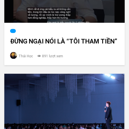
ĐỪNG NGẠI NÓI LÀ “TÔI THAM TIỀN”
Thái Học
891 lượt xem