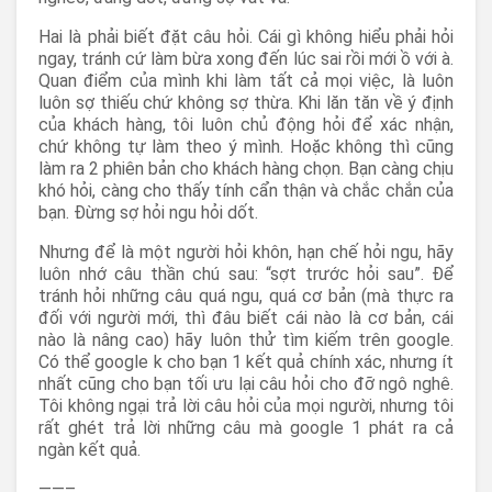
Hai là phải biết đặt câu hỏi. Cái gì không hiểu phải hỏi
ngay, tránh cứ làm bừa xong đến lúc sai rồi mới ồ với à.
Quan điểm của mình khi làm tất cả mọi việc, là luôn
luôn sợ thiếu chứ không sợ thừa. Khi lăn tăn về ý định
của khách hàng, tôi luôn chủ động hỏi để xác nhận,
chứ không tự làm theo ý mình. Hoặc không thì cũng
làm ra 2 phiên bản cho khách hàng chọn. Bạn càng chịu
khó hỏi, càng cho thấy tính cẩn thận và chắc chắn của
bạn. Đừng sợ hỏi ngu hỏi dốt.
Nhưng để là một người hỏi khôn, hạn chế hỏi ngu, hãy
luôn nhớ câu thần chú sau: “sợt trước hỏi sau”. Để
tránh hỏi những câu quá ngu, quá cơ bản (mà thực ra
đối với người mới, thì đâu biết cái nào là cơ bản, cái
nào là nâng cao) hãy luôn thử tìm kiếm trên google.
Có thể google k cho bạn 1 kết quả chính xác, nhưng ít
nhất cũng cho bạn tối ưu lại câu hỏi cho đỡ ngô nghê.
Tôi không ngại trả lời câu hỏi của mọi người, nhưng tôi
rất ghét trả lời những câu mà google 1 phát ra cả
ngàn kết quả.
——–