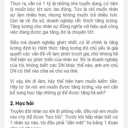
Thực ra, vẫn có 1 tỷ lệ những nhà tuyển dụng, có tâm
lý muốn bóc lột sức lao động. Tức là chỉ muốn nhân
sự làm nhiều hơn, nhưng không muốn trả nhiều hơn.
Còn lại về đa số, doanh nghiệp rất thích tăng lương.
Tăng lương cho nhân sự đồng nghĩa với hiệu quả công
việc đang được gia tăng, đó là chuyện tốt.
Điều mà doanh nghiệp ghét nhất, có lẽ chính là tăng
lương định kì. Hình thức tăng lương đó chủ yếu là giải
quyết các vấn đề về lạm phát trượt giá, chứ không hề
thể hiện sự phát triển của nhân sự. Đó là doanh nghiệp
của tôi, không biết các DN khác thế nào, anh em chủ
DN có thể vào chia sẻ cho vui nhé.
Vì vậy, khi đi làm, hãy thể hiện ham muốn kiếm tiền.
Hãy tự tin nói: em muốn được tăng lương, vậy em cần
bổ sung học tập những gì để được tăng hả anh?
2. Học hỏi
Truyền đời nhân sự khi đi phỏng vấn, đều nói em muốn
vào cty để được “học hỏi”. Trước khi tiếp nhận bất cứ
1 nhân sự nào, tôi đều phải “dằn mặt” họ bằng 1 đoạn