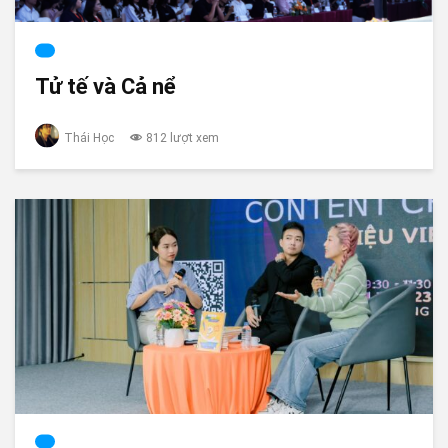
Tử tế và Cả nể
Thái Học
812 lượt xem