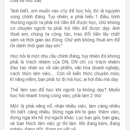
chia sẻ như sau:
“Anh biết, em muốn vào cty để học hỏi, đó là nguyện
vọng chính đáng. Tuy nhiên, e phải hiểu 1 điều, bình
thường người ta phải trả tiền để được học, chứ không
có chuyện người ta phải trả tiền để được dạy. Anh
thuê em, chúng ta cộng tác, trao đổi tiền lấy chất
xám và thời gian lao động. Chứ anh không thuê em để
rồi dành thời gian dạy em.”
Học hỏi là một nhu cầu chính đáng, tuy nhiên đó không
phải là trách nhiệm của DN, DN chỉ có trách nhiệm
đào tạo nhân sự về sản phẩm, văn hóa doanh nghiệp,
cách thức làm việc,…. Còn về kiến thức chuyên môn,
kĩ năng mềm, bạn phải tự đi mà học, ai hơi đâu mà dạy.
Thế làm sao để học khi người ta không dạy? Muốn
học hỏi nhanh trong công việc, phải làm 2 thứ:
Một là phải năng nổ, nhận nhiều việc, làm càng nhiều
thì biết càng nhiều. Đừng ngại khi bị giao thêm việc,
đừng ngại khi hỗ trợ người khác. Lúc bạn giỏi, bạn giàu,
ok bạn thích làm việc gì thì làm. Khi đang kém, đang
nghèo, đang dốt, đừng sợ vất vả.