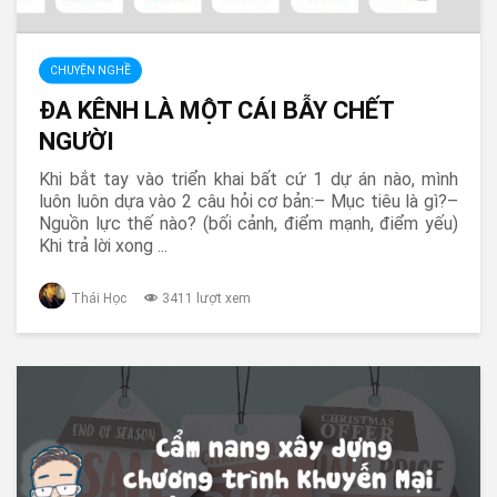
CHUYỆN NGHỀ
ĐA KÊNH LÀ MỘT CÁI BẪY CHẾT
NGƯỜI
Khi bắt tay vào triển khai bất cứ 1 dự án nào, mình
luôn luôn dựa vào 2 câu hỏi cơ bản:– Mục tiêu là gì?–
Nguồn lực thế nào? (bối cảnh, điểm mạnh, điểm yếu)
Khi trả lời xong ...
Thái Học
3411 lượt xem