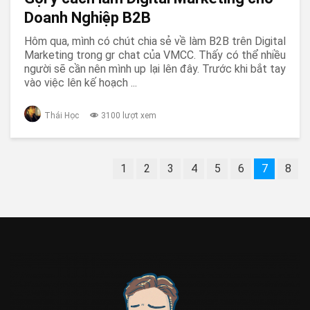
Doanh Nghiệp B2B
Hôm qua, mình có chút chia sẻ về làm B2B trên Digital
Marketing trong gr chat của VMCC. Thấy có thể nhiều
người sẽ cần nên mình up lại lên đây. Trước khi bắt tay
vào việc lên kế hoạch ...
Thái Học
3100 lượt xem
1
2
3
4
5
6
7
8