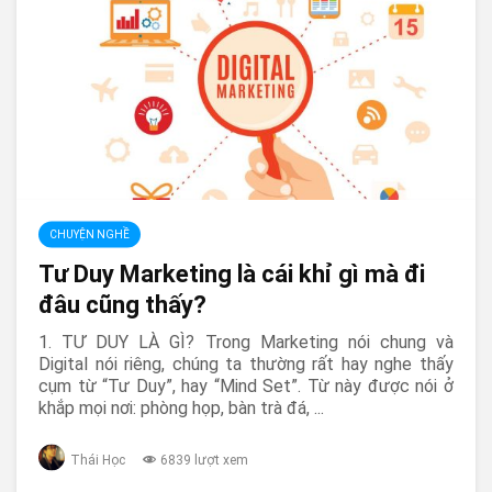
CHUYỆN NGHỀ
Tư Duy Marketing là cái khỉ gì mà đi
đâu cũng thấy?
1. TƯ DUY LÀ GÌ? Trong Marketing nói chung và
Digital nói riêng, chúng ta thường rất hay nghe thấy
cụm từ “Tư Duy”, hay “Mind Set”. Từ này được nói ở
khắp mọi nơi: phòng họp, bàn trà đá, ...
Thái Học
6839 lượt xem