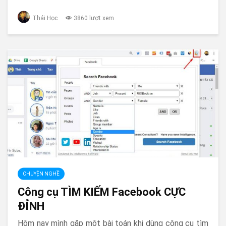
Thái Học
3860 lượt xem
CHUYỆN NGHỀ
Công cụ TÌM KIẾM Facebook CỰC
ĐỈNH
Hôm nay mình gặp một bài toán khi dùng công cụ tìm